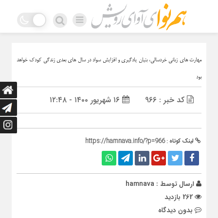
مهارت هاي زباني خردسالي، بنيان يادگيري و افزايش سواد در سال هاي بعدي زندگي كودك خواهد
بود
کد خبر : 966
۱۶ شهریور ۱۴۰۰ - ۱۲:۴۸
لینک کوتاه :
https://hamnava.info/?p=966
ارسال توسط :
hamnava
262 بازدید
بدون دیدگاه