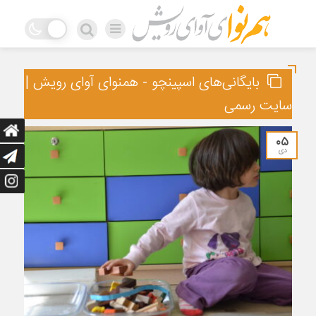
بایگانی‌های اسپینچو - همنوای آوای رویش |
سایت رسمی
۰۵
دی