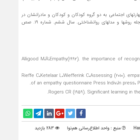
یسه آموزش مهارت­های اجتماعی به دو گروه کودکان و کودکان و مادرانشان در
کاهش احساس تنهایی و افزایش پذیرش همسالان. مجله روش­ها و مدل­های روانشناختی. سال ششم. شماره ۱۹. صص
Alligood M،R،Empathy(1992). the importance of recog
Rieffe C،Ketelaar L،Wiefferink C،Assessing (2010). empa
of an empathy questionnaire Press Indiv،In press، P
Rogers CR (1959). Significant learning in t
Ha
منبع : واحد اطلاع‌رسانی هم‌نوا
283 بازدید