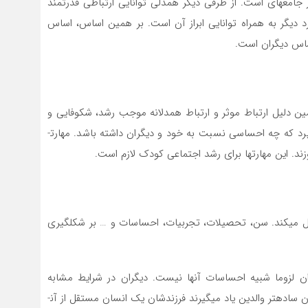
 جامعه­ای است. از طرفی دیگر همدلی توانایی ارتباطی قدرتمند
د دیگر به همراه توانایی ابراز آن است. بر همین اساس، اساس
ساس دیگران است.
مین دلیل ارتباط موثر و ارتباط همدلانه موجب رشد، شکوفایی و
هویت­یابی درست کودک می­شود. کودک در خانواده یاد می­گیرد که چه احساسی نسبت به خود و دیگران داشته باشد. مهارت­
وزند. این مهارت­ها برای رشد اجتماعی کودک لازم است.
تقل می­کند. سن، تحصیلات، تجربیات، احساسات و … بر شکل­گیری
گران لزوما شبیه احساسات آن­ها نیست. دیگران در شرایط مشابه
احساس و درک متفاوتی از واقعه نسبت به آن­ها دارند. به زبان ساده­تر والدین یاد می­گیرند فرزندشان یک انسان مستقل از آن­