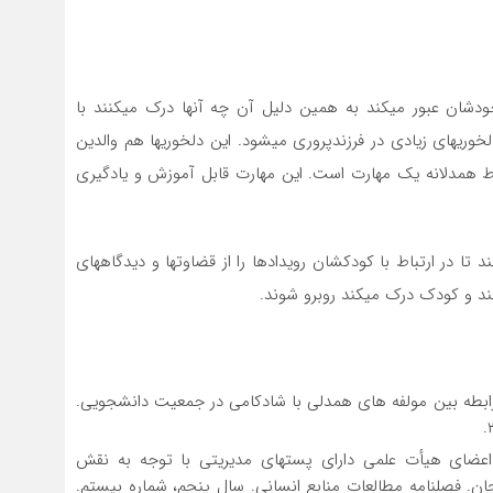
خودشان عبور می­کند به همین دلیل آن چه آن­ها درک می­کنند با
ری­های زیادی در فرزندپروری می­شود. این دلخوری­ها هم والدین
اط همدلانه یک مهارت است. این مهارت قابل آموزش و یادگیری
د تا در ارتباط با کودکشان رویدادها را از قضاوت­ها و دیدگاه­های
ند و کودک درک می­کند روبرو شوند.
ی، منصور؛ جعفري، داوود؛ بهرامی، محسن (۱۳۹۳). رابطه بین مولفه هاي همدلی با شادکامی در جمعیت دانشجویی.
همدلی در بین اعضاي هیأت علمی داراي پستهاي مدیریتی با توجه به نقش
. فصلنامه مطالعات منابع انسانی. سال پنجم، شماره بیستم.