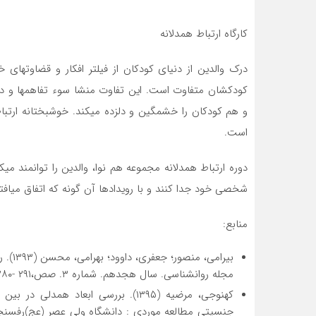
کارگاه ارتباط همدلانه
درک والدین از دنیای کودکان از فیلتر افکار و قضاوت­های 
کودکشان متفاوت است. این تفاوت منشا سوء تفاهم­ها و دلخو
و هم کودکان را خشمگین و دلزده می­کند. خوشبختانه ارتب
است.
دوره ارتباط همدلانه مجموعه هم نوا، والدین را توانمند می­کن
شخصی خود جدا کنند و با رویدادها آن گونه که اتفاق می­افت
منابع:
بیرام
مجله روانشناسی. سال هجدهم. شماره ۳. صص،۲۹۱ -۲۸۰.
کهنوجی، مرضیه (۱۳۹۵). بررسی ابعاد 
جنسیتی مطالعه موردي : دانشگاه ولی عصر (عج)رفسنجان