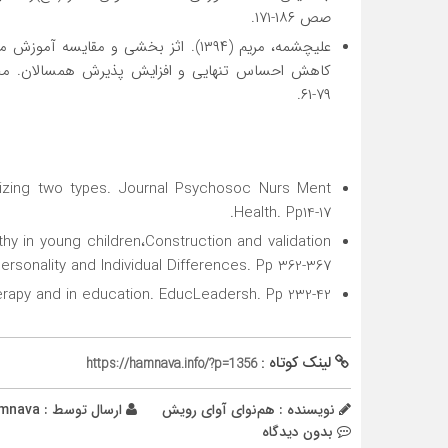
صص ۱۸۶-۱۷۱.
علی­چشمه، مریم (۱۳۹۴). اثز بخشی و مقا
۷۹-۶۱.
nizing two types. Journal Psychosoc Nurs Ment
Health. Pp14-17.
thy in young children،Construction and validation
ersonality and Individual Differences. Pp 362-367.
herapy and in education. EducLeadersh. Pp 232-42.
لینک کوتاه :
https://hamnava.info/?p=1356
نویسنده : هم‌نوای آوای رویش
ارسال توسط :
mnava
بدون دیدگاه